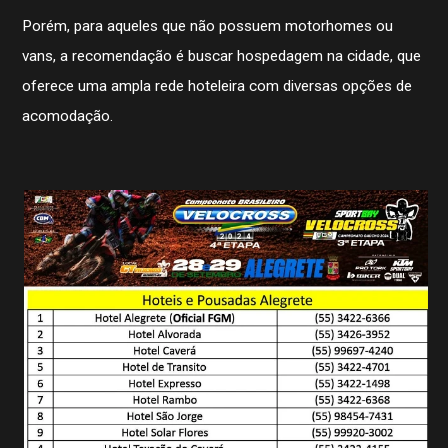
CBMTV
Apresentação
Porém, para aqueles que não possuem motorhomes ou
Conheça mais
vans, a recomendação é buscar hospedagem na cidade, que
Seguro Pilotos
oferece uma ampla rede hoteleira com diversas opções de
Licença CBM 2026
Filiação CBM Piloto Estrangeiro 2026
acomodação.
Licença FIM
Federações
Calendário
Competições
Pilotos