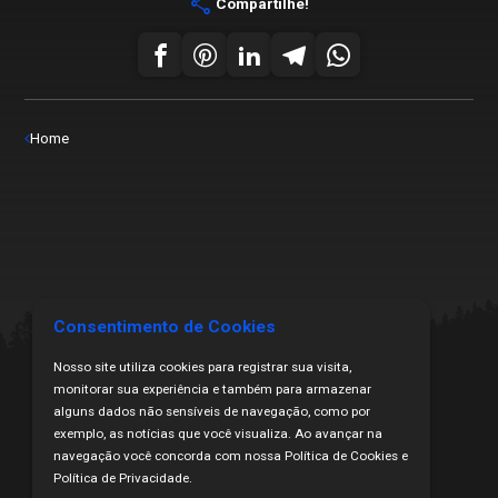
share
Compartilhe!
Home
Consentimento de Cookies
Nosso site utiliza cookies para registrar sua visita,
monitorar sua experiência e também para armazenar
alguns dados não sensíveis de navegação, como por
exemplo, as notícias que você visualiza. Ao avançar na
navegação você concorda com nossa Política de Cookies e
Todos os Direitos Reservados | Copyright ₢ 2024
Política de Privacidade.
Proibida a cópia ou veiculação sem citação da fonte.