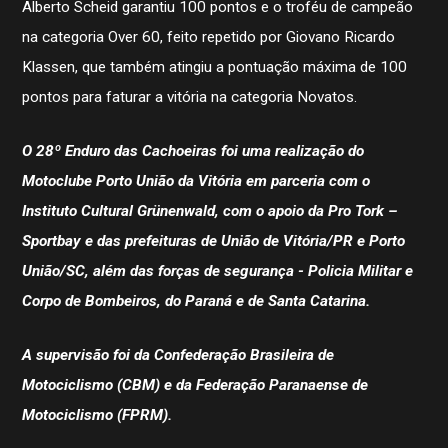
Alberto Scheid garantiu 100 pontos e o troféu de campeão
na categoria Over 60, feito repetido por Giovano Ricardo
Klassen, que também atingiu a pontuação máxima de 100
pontos para faturar a vitória na categoria Novatos.
O 28º Enduro das Cachoeiras foi uma realização do
Motoclube Porto União da Vitória em parceria com o
História
Instituto Cultural Grünenwald, com o apoio da Pro Tork –
Contato
Sportbay e das prefeituras de União de Vitória/PR e Porto
STJDM
Publicações
União/SC, além das forças de segurança - Policia Militar e
Assessor de Imprensa
Corpo de Bombeiros, do Paraná e de Santa Catarina.
Notícias
CBMTV
Apresentação
A supervisão foi da Confederação Brasileira de
Conheça mais
Motociclismo (CBM) e da Federação Paranaense de
Seguro Pilotos
Motociclismo (FPRM).
Licença CBM 2026
Filiação CBM Piloto Estrangeiro 2026