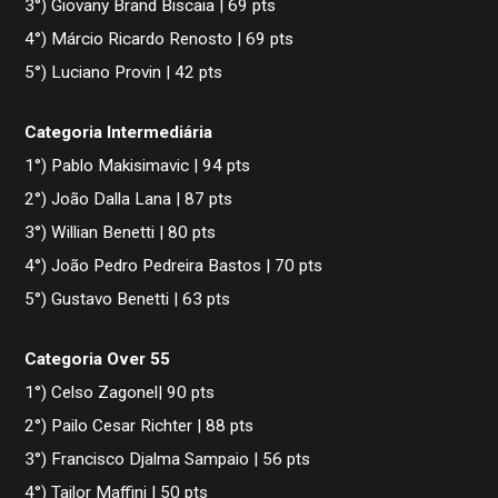
3°) Giovany Brand Biscaia | 69 pts
4°) Márcio Ricardo Renosto | 69 pts
5°) Luciano Provin | 42 pts
Categoria Intermediária
1°) Pablo Makisimavic | 94 pts
2°) João Dalla Lana | 87 pts
3°) Willian Benetti | 80 pts
4°) João Pedro Pedreira Bastos | 70 pts
5°) Gustavo Benetti | 63 pts
Categoria Over 55
1°) Celso Zagonel| 90 pts
2°) Pailo Cesar Richter | 88 pts
3°) Francisco Djalma Sampaio | 56 pts
4°) Tailor Maffini | 50 pts