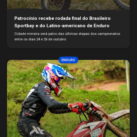
Conheça mais
Seguro Pilotos
Licença CBM 2026
Patrocínio recebe rodada final do Brasileiro
Filiação CBM Piloto Estrangeiro 2026
Sportbay e do Latino-americano de Enduro
Licença FIM
Federações
Cidade mineira será palco das últimas etapas dos campeonatos
Calendário
entre os dias 24 e 26 de outubro
Competições
Pilotos
ENDURO