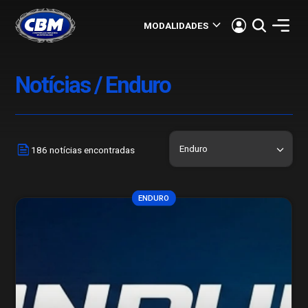
keyboard_arrow_down
MODALIDADES
Notícias / Enduro
news
186 notícias encontradas
ENDURO