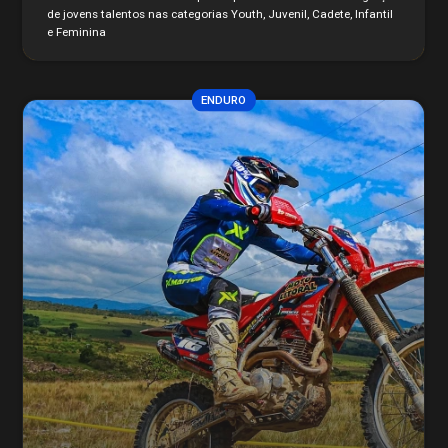
de jovens talentos nas categorias Youth, Juvenil, Cadete, Infantil
e Feminina
ENDURO
História
Contato
STJDM
Publicações
Assessor de Imprensa
Notícias
CBMTV
Apresentação