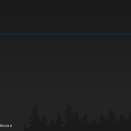
Notícias
CBMTV
Apresentação
Conheça mais
Seguro Pilotos
Licença CBM 2026
Filiação CBM Piloto Estrangeiro 2026
Licença FIM
Federações
Calendário
Competições
Pilotos
iência e